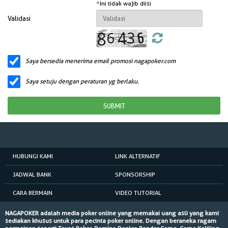
*Ini tidak wajib diisi
NEW
Validasi
TANGKAS
RTP
DEPOSIT
Saya bersedia menerima email promosi nagapoker.com
WITHDRAW
Saya setuju dengan peraturan yg berlaku.
PROMOSI
DOWNLOAD
REFERRAL
HUBUNGI KAMI
LINK ALTERNATIF
JACKPOT
JADWAL BANK
SPONSORSHIP
CARA BERMAIN
VIDEO TUTORIAL
VIP MEMBER
NAGAPOKER
adalah media poker online yang memakai uang asli yang kami
HUBUNGI KAMI
sediakan khusus untuk para pecinta poker online. Dengan beraneka ragam