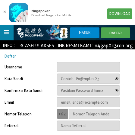
×
Nagapoker
DOWNLOAD
Download Nagapoker Mobile
RU JOKERCASH !!! AKSES LINK RESMI KAMI : n4gap0k3ron.or
INFO :
HOME
Daftar
Username
POKER
SLOT GAME
IDN E-LOTTERY
Kata Sandi
NEW
NEW
Konfirmasi Kata Sandi
SPORTBOOK
LIVE CASINO
IDNLIVE
NEW
Email
TOGEL
ESPORTS
ARCADE
Nomor Telepon
NEW
NEW
NEW
Referral
IDNTRADE
TEMBAK IKAN
IDNRAFFLE