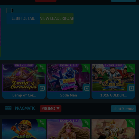
Lamp of Cor...
Soda Man
2026 GOLDEN...
PRAGMATIC
Lihat Semua
PROMO