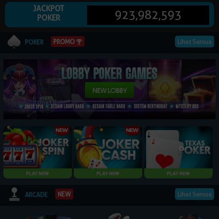
JACKPOT
923,982,593
POKER
© 2026 NagaPoker. All Rights Reserved | 18+
Lihat Semua
PROMO
POKER
Lihat Semua
NEW
ARCADE