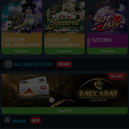
Play Now
Play Now
Play Now
PROMO
BACCARAT LIVE PROXY
Play Now
NEW
IDNMAX