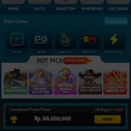
NEW
POKER
SLOTS
IDNLOTTERY
SPORTBOOKS
LIVE CASINO
TANGKAS
RTP
Slots Game
Lihat Semua
DEPOSIT
WITHDRAW
Idnslot
Pgsoft
Pragmatic
Slot Mania
No Limit City
PROMOSI
HOT PICK
RTP up to 97%
DOWNLOAD
REFERRAL
JACKPOT
Tournament Poker Prizes
08 August 2026
VIP MEMBER
Rp. 66,000,000
HUBUNGI KAMI