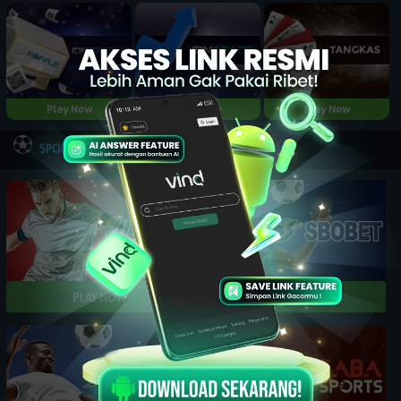
Play Now
Play Now
Play Now
NEW
SPORTBOOK