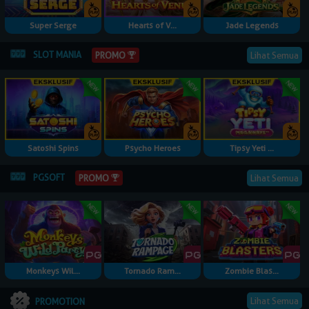
Super Serge
Hearts of V...
Jade Legends
SLOT MANIA
Lihat Semua
PROMO
Satoshi Spins
Psycho Heroes
Tipsy Yeti ...
PGSOFT
Lihat Semua
PROMO
Monkeys Wil...
Tornado Ram...
Zombie Blas...
Lihat Semua
PROMOTION