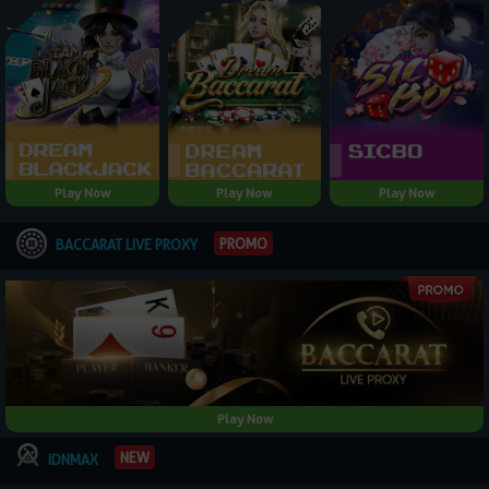
Play Now
Play Now
Play Now
PROMO
BACCARAT LIVE PROXY
Play Now
NEW
IDNMAX