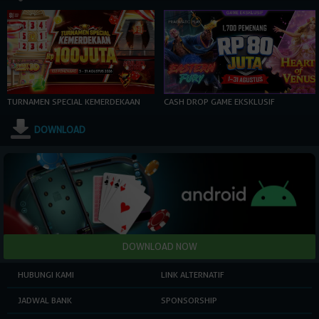
TURNAMEN SPECIAL KEMERDEKAAN
CASH DROP GAME EKSKLUSIF
DOWNLOAD
HUBUNGI KAMI
LINK ALTERNATIF
JADWAL BANK
SPONSORSHIP