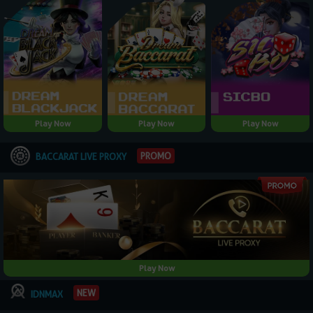
Play Now
Play Now
Play Now
PROMO
BACCARAT LIVE PROXY
Play Now
NEW
IDNMAX