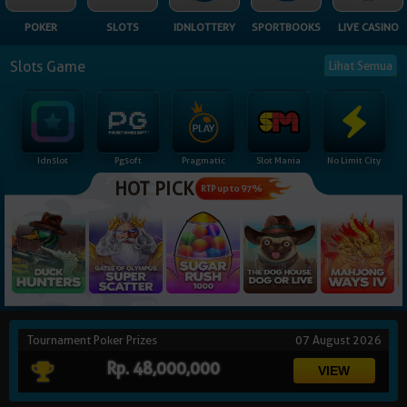
NEW
POKER
SLOTS
IDNLOTTERY
SPORTBOOKS
LIVE CASINO
TANGKAS
RTP
Slots Game
Lihat Semua
DEPOSIT
WITHDRAW
Idnslot
Pgsoft
Pragmatic
Slot Mania
No Limit City
PROMOSI
HOT PICK
RTP up to 97%
DOWNLOAD
REFERRAL
JACKPOT
Tournament Poker Prizes
07 August 2026
VIP MEMBER
Rp. 48,000,000
HUBUNGI KAMI