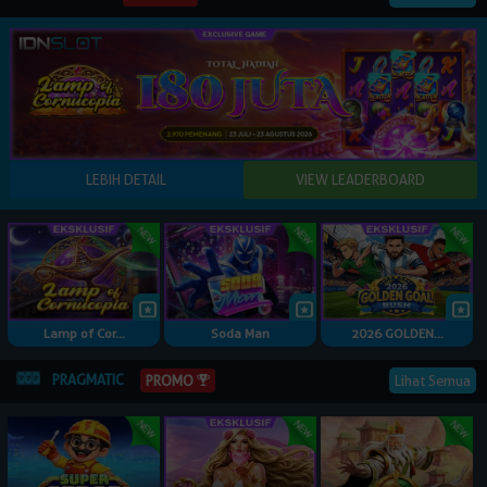
Lamp of Cor...
Soda Man
2026 GOLDEN...
PRAGMATIC
Lihat Semua
PROMO