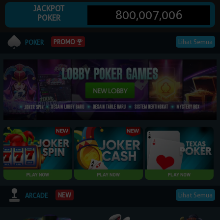
JACKPOT
800,007,006
POKER
© 2026 NagaPoker. All Rights Reserved | 18+
Lihat Semua
PROMO
POKER
Lihat Semua
NEW
ARCADE